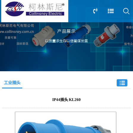
产品展示
13805239166
0517-83612898
以质量求生存以信誉谋发展
工业插头
IP44插头 KL260