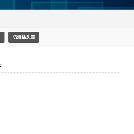
器
防爆插头座
头