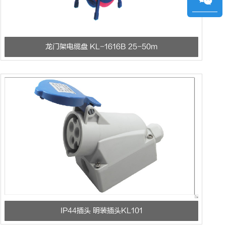
龙门架电缆盘 KL-1616B 25-50m
IP44插头 明装插头KL101