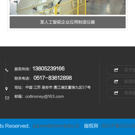
某人工智能企业应用制造仪器
13805239166
服务热线：
关于
0517-83612898
联系电话：
新闻
地址：中国 江苏 淮安市 清江浦区富强九区57号
系统
邮箱：collinsney@163.com
hts Reserved.
版权所
苏ICP备20220
淮安柯林斯尼电气有限公司