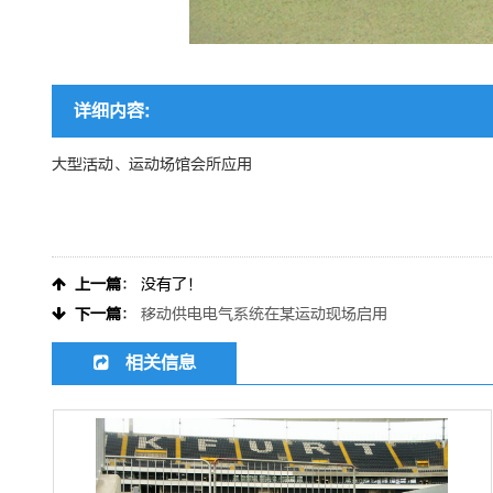
详细内容:
大型活动、运动场馆会所应用
上一篇
： 没有了！
下一篇
：
移动供电电气系统在某运动现场启用
相关信息