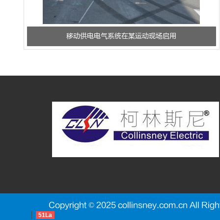
移动供电电气系统在某运动现场启用
Copyright © 2025 collinsney.com.cn All Rig
51La