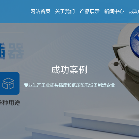
网站首页
关于我们
产品展示
新闻中心
成功
成功案例
专业生产工业插头插座和低压配电设备制造企业