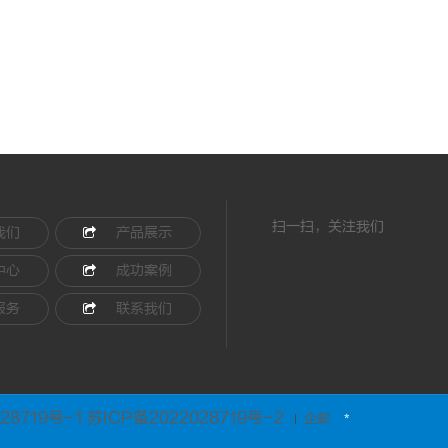
扫一扫，关注我们
我们
产品展示
中心
成功案例
服务
联系我们
28719号-1 苏ICP备2022028719号-2
企邮
*