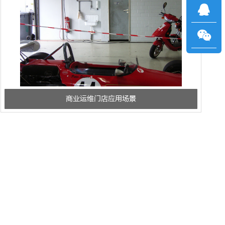
商业运维门店应用场景