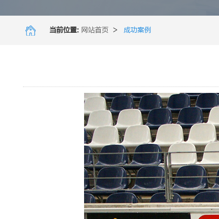
当前位置:
网站首页
>
成功案例