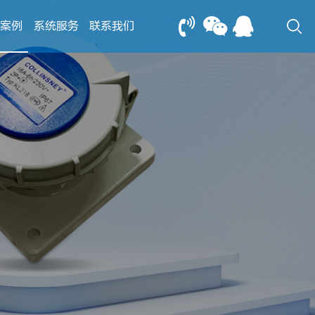
案例
系统服务
联系我们
13805239166
0517-83612898