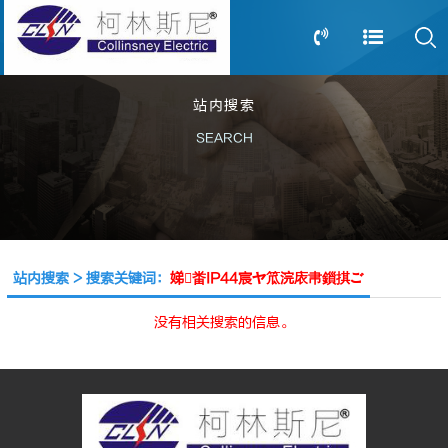
站内搜索
13805239166
0517-83612898
SEARCH
站内搜索 > 搜索关键词：
娣畨IP44宸ヤ笟浣庡帇鎻掑ご
没有相关搜索的信息。